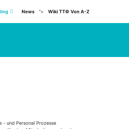
ting
News
">
Wiki TT© Von A-Z
Next
e - und Personal Prozesse