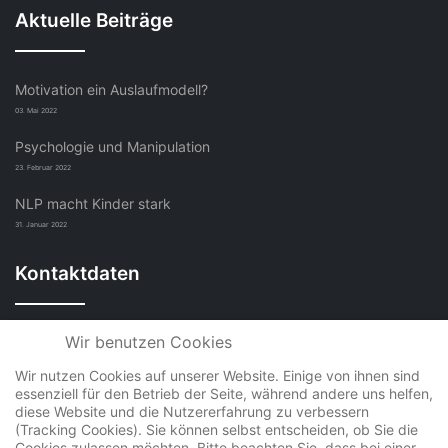
Aktuelle Beiträge
Motivation ein Auslaufmodell?
03. Mai 2022
Psychologie und Manipulation
23. Februar 2022
NLP macht Kinder stark
31. Januar 2022
Kontaktdaten
Wir benutzen Cookies
COM-INSTITUT Sabine Hengst
Wir nutzen Cookies auf unserer Website. Einige von ihnen sind
Mühlweg 13, 01662 Meißen
essenziell für den Betrieb der Seite, während andere uns helfen,
diese Website und die Nutzererfahrung zu verbessern
+49 (0)3521 4070431
(Tracking Cookies). Sie können selbst entscheiden, ob Sie die
Cookies zulassen möchten. Bitte beachten Sie, dass bei einer