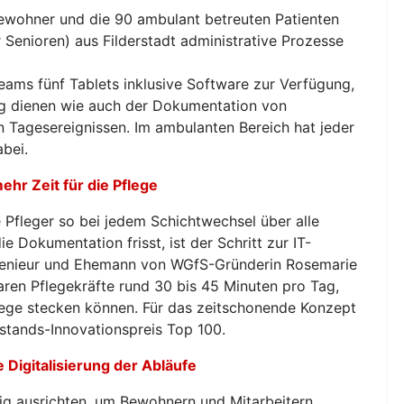
bewohner und die 90 ambulant betreuten Patienten
 Senioren) aus Filderstadt administrative Prozesse
teams fünf Tablets inklusive Software zur Verfügung,
ng dienen wie auch der Dokumentation von
 Tagesereignissen. Im ambulanten Bereich hat jeder
bei.
hr Zeit für die Pflege
 Pfleger so bei jedem Schichtwechsel über alle
ie Dokumentation frisst, ist der Schritt zur IT-
 Ingenieur und Ehemann von WGfS-Gründerin Rosemarie
aren Pflegekräfte rund 30 bis 45 Minuten pro Tag,
flege stecken können. Für das zeitschonende Konzept
lstands-Innovationspreis Top 100.
 Digitalisierung der Abläufe
ig ausrichten, um Bewohnern und Mitarbeitern