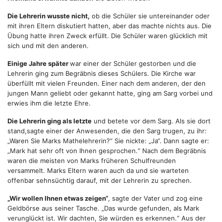
Die Lehrerin wusste nicht,
ob die Schüler sie untereinander oder
mit ihren Eltern diskutiert hatten, aber das machte nichts aus. Die
Übung hatte ihren Zweck erfüllt. Die Schüler waren glücklich mit
sich und mit den anderen.
Einige Jahre später
war einer der Schüler gestorben und die
Lehrerin ging zum Begräbnis dieses Schülers. Die Kirche war
überfüllt mit vielen Freunden. Einer nach dem anderen, der den
jungen Mann geliebt oder gekannt hatte, ging am Sarg vorbei und
erwies ihm die letzte Ehre.
Die Lehrerin ging als letzte
und betete vor dem Sarg. Als sie dort
stand,sagte einer der Anwesenden, die den Sarg trugen, zu ihr:
„Waren Sie Marks Mathelehrerin?“ Sie nickte: „Ja“. Dann sagte er:
„Mark hat sehr oft von Ihnen gesprochen.“ Nach dem Begräbnis
waren die meisten von Marks früheren Schulfreunden
versammelt. Marks Eltern waren auch da und sie warteten
offenbar sehnsüchtig darauf, mit der Lehrerin zu sprechen.
„Wir wollen Ihnen etwas zeigen“
, sagte der Vater und zog eine
Geldbörse aus seiner Tasche. „Das wurde gefunden, als Mark
verunglückt ist. Wir dachten, Sie würden es erkennen.“ Aus der