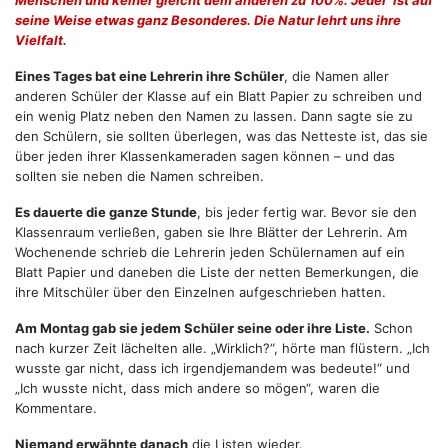
Menschen und keiner gleicht dem anderen zu 100%. Jeder ist auf
seine Weise etwas ganz Besonderes. Die Natur lehrt uns ihre
Vielfalt.
Eines Tages bat eine Lehrerin ihre Schüler
, die Namen aller
anderen Schüler der Klasse auf ein Blatt Papier zu schreiben und
ein wenig Platz neben den Namen zu lassen. Dann sagte sie zu
den Schülern, sie sollten überlegen, was das Netteste ist, das sie
über jeden ihrer Klassenkameraden sagen können – und das
sollten sie neben die Namen schreiben.
Es dauerte die ganze Stunde
, bis jeder fertig war. Bevor sie den
Klassenraum verließen, gaben sie Ihre Blätter der Lehrerin. Am
Wochenende schrieb die Lehrerin jeden Schülernamen auf ein
Blatt Papier und daneben die Liste der netten Bemerkungen, die
ihre Mitschüler über den Einzelnen aufgeschrieben hatten.
Am Montag gab sie jedem Schüler seine oder ihre Liste.
Schon
nach kurzer Zeit lächelten alle. „Wirklich?“, hörte man flüstern. „Ich
wusste gar nicht, dass ich irgendjemandem was bedeute!“ und
„Ich wusste nicht, dass mich andere so mögen“, waren die
Kommentare.
Niemand erwähnte danach
die Listen wieder.